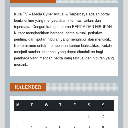
Kuta TV – Media Cyber Aktual & Terpercaya adalah portal
berita online yang menyediakan informasi terkini dan
tepercaya. Dengan kategori utama BERITA DAN HIBURAN,
Kutatv menghadirkan berbagai berita aktual, peristiwa
penting, dan liputan hiburan yang menghibur dan mendidik.
Berkomitmen untuk memberikan konten berkualitas, Kutatv
menjadi sumber informasi yang dapat diandalkan bagi
pembaca yang mencari berita yang faktual dan hiburan yang
menarik.
KALENDER
M
T
W
T
F
S
S
1
2
3
4
5
6
7
8
9