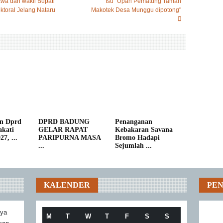
wa dan wakil Bupati
Isu "Upah Pematung Taman
ktoral Jelang Nataru
Makotek Desa Munggu dipotong"
n Dprd
DPRD BADUNG
Penanganan
kati
GELAR RAPAT
Kebakaran Savana
7, ...
PARIPURNA MASA
Bromo Hadapi
...
Sejumlah ...
KALENDER
PE
aya
M
T
W
T
F
S
S