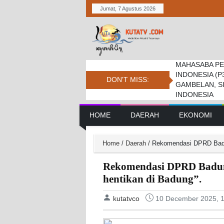
Jumat, 7 Agustus 2026
MAHASABA PE
Bupati Dukung
Pemkab. Dan D
INDONESIA (P
Jambore Nasio
Daerah Tembus 
DON'T MISS:
GAMBELAN, S
INDONESIA
Main Navigation
HOME
DAERAH
EKONOMI
Home
/
Daerah
/
Rekomendasi DPRD Badun
Rekomendasi DPRD Badung
hentikan di Badung”.
kutatvco
10 December 2025, 