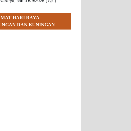
Nararya, sabtu 6/9/2025 ( Ajk )
AMAT HARI RAYA
UNGAN DAN KUNINGAN