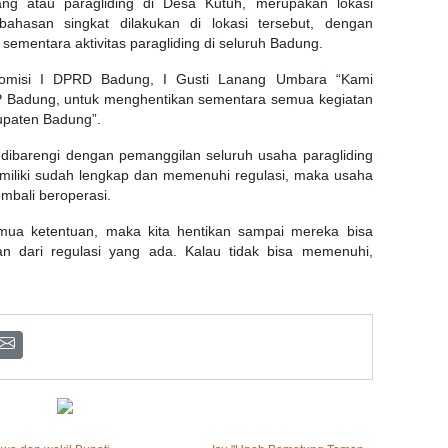
ng atau paragliding di Desa Kutuh, merupakan lokasi
ahasan singkat dilakukan di lokasi tersebut, dengan
ementara aktivitas paragliding di seluruh Badung.
 Komisi I DPRD Badung, I Gusti Lanang Umbara “Kami
 Badung, untuk menghentikan sementara semua kegiatan
upaten Badung”.
n dibarengi dengan pemanggilan seluruh usaha paragliding
imiliki sudah lengkap dan memenuhi regulasi, maka usaha
mbali beroperasi.
mua ketentuan, maka kita hentikan sampai mereka bisa
n dari regulasi yang ada. Kalau tidak bisa memenuhi,