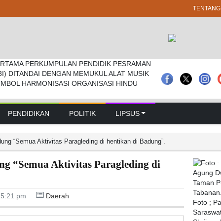
TENTANG
RTAMA PERKUMPULAN PENDIDIK PESRAMAN
 Pramuka Kwarcab Badung Berprestasi Di
prd Badung Sepakati Kua-ppas 2027, Belanja
3I) DITANDAI DENGAN MEMUKUL ALAT MUSIK
nal
Rp 14,2 Triliun
IMBOL HARMONISASI ORGANISASI HINDU
PENDIDIKAN
POLITIK
LIPSUS
g “Semua Aktivitas Paragleding di hentikan di Badung”.
 “Semua Aktivitas Paragleding di
15:21 pm
Daerah
Foto ; P
Saraswat