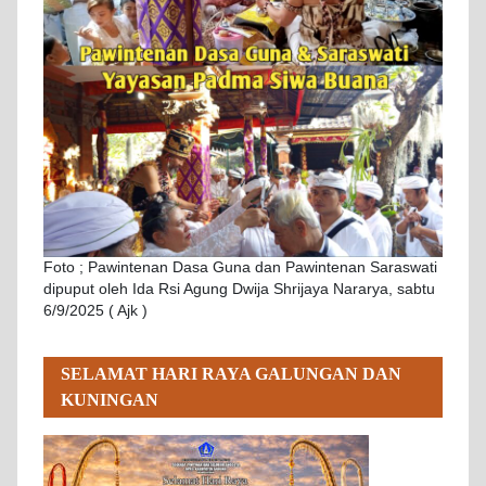
Foto ; Pawintenan Dasa Guna dan Pawintenan Saraswati
dipuput oleh Ida Rsi Agung Dwija Shrijaya Nararya, sabtu
6/9/2025 ( Ajk )
SELAMAT HARI RAYA GALUNGAN DAN
KUNINGAN