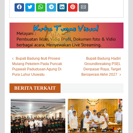
Bupati Badung Ikuti Prosesi
Bupati Badung Hadiri
Mulang Pekelem Pada Puncak
Groundbreaking PSEL
Pujawali Padudusan Agung Di
Denpasar Raya, Target
Pura Luhur Uluwatu
Beroperasi Akhir 2027
BERITA TERKAIT