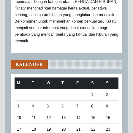
tepercaya. Dengan kategori utama BERITA DAN HIBURAN,
Kutatv menghadirkan berbagai berita aktual, peristiwa
penting, dan liputan hiburan yang menghibur dan mendidik.
Berkomitmen untuk memberikan konten berkualitas, Kutatv
menjadi sumber informasi yang dapat diandalkan bagi
pembaca yang mencari berita yang faktual dan hiburan yang
menarik.
KALENDER
M
T
W
T
F
S
S
1
2
3
4
5
6
7
8
9
10
11
12
13
14
15
16
17
18
19
20
21
22
23