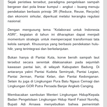
Sejak peristiwa tersebut, paradigma pengelolaan sampah
bergeser dari pola linear kumpul – angkut – buang menuju
pendekatan berbasis prinsip 3R (Reduce, Reuse, Recycle)
dan ekonomi sirkular, diperkuat melalui kerangka regulasi
nasional.
Dengan mengusung tema “Kolaborasi untuk Indonesia
ASRI”, kegiatan di tahun ini diharapkan dapat menjadi
momentum strategis untuk mempercepat transformasi tata
kelola sampah. Khususnya yang berbasis pendekatan hulu-
hilir, yang terintegrasi dan berkelanjutan.
Bukan hanya di Pantai Kuta, korve bersih sampah laut
tersebut secara serentak dilaksanakan pada sejumlah
kawasan pantai lain, di wilayah Kabupaten Badung. Di
antaranya yakni Pantai Kudeta Seminyak, Pantai Legian,
Pantai Jerman, Pantai Kelan, dan Pantai Kedonganan.
Selain itu juga di Lingkungan Pura Batu Ngaus Cemagi dan
Lingkungan GOR Putra Persada Banjar Angkeb Canging.
Membacakan sambutan Menteri Lingkungan Hidup/Kepala
Badan Pengelolaan Lingkungan Hidup Hanif Faisol Nurofiq,
Bupati Adi Arnawa menyebutkan bahwa pemerintah