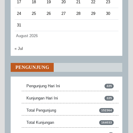
17
18
19
20
21
22
23
24
25
26
27
28
29
30
31
August 2026
« Jul
PENGUNJUNG
Pengunjung Hari Ini
225
Kunjungan Hari Ini
225
Total Pengunjung
152364
Total Kunjungan
164033