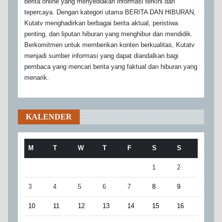
berita online yang menyediakan informasi terkini dan
tepercaya. Dengan kategori utama BERITA DAN HIBURAN,
Kutatv menghadirkan berbagai berita aktual, peristiwa
penting, dan liputan hiburan yang menghibur dan mendidik.
Berkomitmen untuk memberikan konten berkualitas, Kutatv
menjadi sumber informasi yang dapat diandalkan bagi
pembaca yang mencari berita yang faktual dan hiburan yang
menarik.
KALENDER
M
T
W
T
F
S
S
1
2
3
4
5
6
7
8
9
10
11
12
13
14
15
16