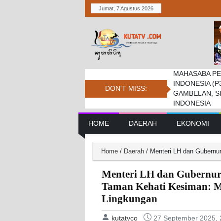
Jumat, 7 Agustus 2026
MAHASABA PE
Bupati Dukung
Pemkab. Dan D
INDONESIA (P
Jambore Nasio
Daerah Tembus 
DON'T MISS:
GAMBELAN, S
INDONESIA
Main Navigation
HOME
DAERAH
EKONOMI
Home
/
Daerah
/
Menteri LH dan Gubernu
Menteri LH dan Gubernur
Taman Kehati Kesiman: 
Lingkungan
kutatvco
27 September 2025, 