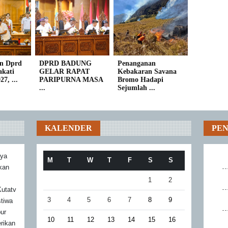
n Dprd
DPRD BADUNG
Penanganan
kati
GELAR RAPAT
Kebakaran Savana
7, ...
PARIPURNA MASA
Bromo Hadapi
...
Sejumlah ...
KALENDER
PE
aya
M
T
W
T
F
S
S
akan
1
2
utatv
3
4
5
6
7
8
9
stiwa
bur
10
11
12
13
14
15
16
rikan