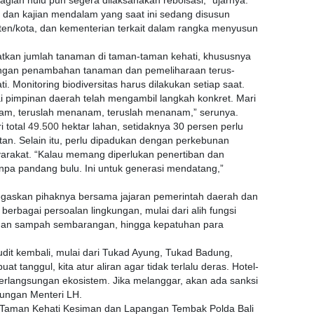
agian hulu pun segera dilaksanakan reboisasi,” ujarnya.
l dan kajian mendalam yang saat ini sedang disusun
ten/kota, dan kementerian terkait dalam rangka menyusun
tkan jumlah tanaman di taman-taman kehati, khususnya
dengan penambahan tanaman dan pemeliharaan terus-
 Monitoring biodiversitas harus dilakukan setiap saat.
i pimpinan daerah telah mengambil langkah konkret. Mari
anam, teruslah menanam, teruslah menanam,” serunya.
 total
49.500
hektar lahan, setidaknya 30 persen perlu
an. Selain itu, perlu dipadukan dengan perkebunan
syarakat. “Kalau memang diperlukan penertiban dan
npa pandang bulu. Ini untuk generasi mendatang,”
egaskan pihaknya bersama jajaran pemerintah daerah dan
erbagai persoalan lingkungan, mulai dari alih fungsi
gan sampah sembarangan, hingga kepatuhan para
dit kembali, mulai dari Tukad Ayung, Tukad Badung,
t tanggul, kita atur aliran agar tidak terlalu deras. Hotel-
berlangsungan ekosistem. Jika melanggar, akan ada sanksi
kungan Menteri LH.
 Taman Kehati Kesiman dan Lapangan Tembak Polda Bali