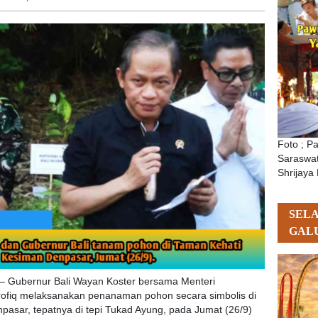
Foto ; P
Saraswat
Shrijaya 
SEL
GAL
 – Gubernur Bali Wayan Koster bersama Menteri
rofiq melaksanakan penanaman pohon secara simbolis di
asar, tepatnya di tepi Tukad Ayung, pada Jumat (26/9)