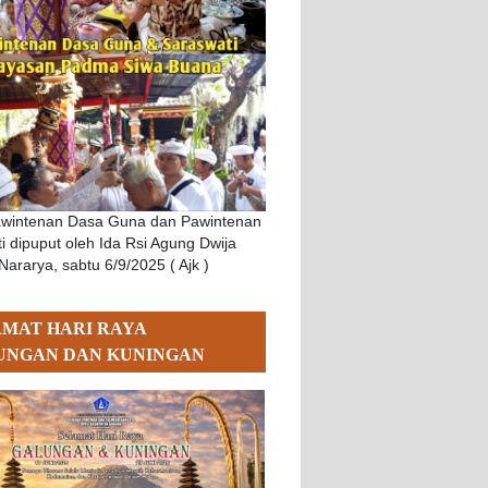
awintenan Dasa Guna dan Pawintenan
i dipuput oleh Ida Rsi Agung Dwija
Nararya, sabtu 6/9/2025 ( Ajk )
AMAT HARI RAYA
UNGAN DAN KUNINGAN