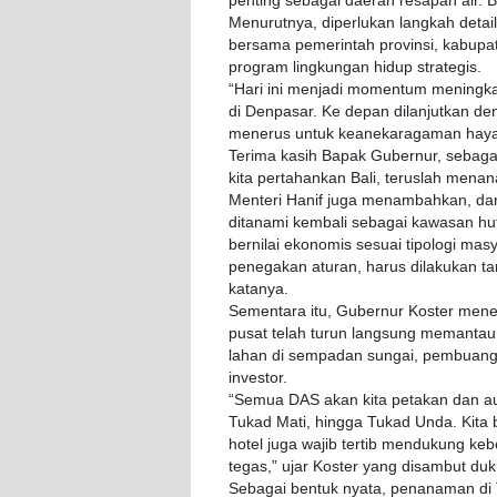
penting sebagai daerah resapan air. B
Menurutnya, diperlukan langkah detai
bersama pemerintah provinsi, kabupa
program lingkungan hidup strategis.
“Hari ini menjadi momentum meningka
di Denpasar. Ke depan dilanjutkan 
menerus untuk keanekaragaman hayati.
Terima kasih Bapak Gubernur, sebaga
kita pertahankan Bali, teruslah men
Menteri Hanif juga menambahkan, dari
ditanami kembali sebagai kawasan hut
bernilai ekonomis sesuai tipologi ma
penegakan aturan, harus dilakukan ta
katanya.
Sementara itu, Gubernur Koster men
pusat telah turun langsung memantau b
lahan di sempadan sungai, pembuan
investor.
“Semua DAS akan kita petakan dan au
Tukad Mati, hingga Tukad Unda. Kita bua
hotel juga wajib tertib mendukung ke
tegas,” ujar Koster yang disambut du
Sebagai bentuk nyata, penanaman di