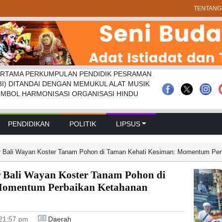
TENTANG
RTAMA PERKUMPULAN PENDIDIK PESRAMAN
 Pramuka Kwarcab Badung Berprestasi Di
prd Badung Sepakati Kua-ppas 2027, Belanja
3I) DITANDAI DENGAN MEMUKUL ALAT MUSIK
nal
Rp 14,2 Triliun
IMBOL HARMONISASI ORGANISASI HINDU
PENDIDIKAN
POLITIK
LIPSUS
r Bali Wayan Koster Tanam Pohon di Taman Kehati Kesiman: Momentum Per
 Bali Wayan Koster Tanam Pohon di
Momentum Perbaikan Ketahanan
21:57 pm
Daerah