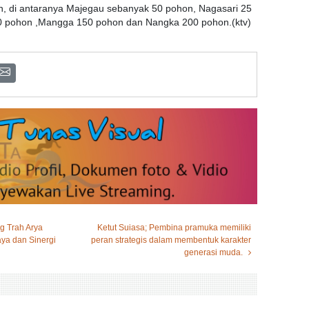
hon, di antaranya Majegau sebanyak 50 pohon, Nagasari 25
0 pohon ,Mangga 150 pohon dan Nangka 200 pohon.(ktv)
g Trah Arya
Ketut Suiasa; Pembina pramuka memiliki
ya dan Sinergi
peran strategis dalam membentuk karakter
generasi muda.