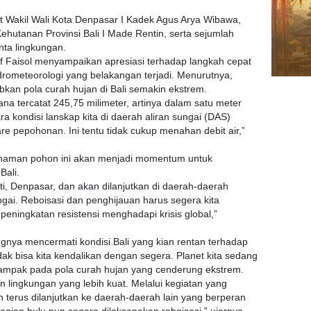
t Wakil Wali Kota Denpasar I Kadek Agus Arya Wibawa,
hutanan Provinsi Bali I Made Rentin, serta sejumlah
nta lingkungan.
 Faisol menyampaikan apresiasi terhadap langkah cepat
rometeorologi yang belakangan terjadi. Menurutnya,
bkan pola curah hujan di Bali semakin ekstrem.
na tercatat 245,75 milimeter, artinya dalam satu meter
ara kondisi lanskap kita di daerah aliran sungai (DAS)
e pepohonan. Ini tentu tidak cukup menahan debit air,”
naman pohon ini akan menjadi momentum untuk
Bali.
ti, Denpasar, dan akan dilanjutkan di daerah-daerah
gai. Reboisasi dan penghijauan harus segera kita
 peningkatan resistensi menghadapi krisis global,”
ngnya mencermati kondisi Bali yang kian rentan terhadap
dak bisa kita kendalikan dengan segera. Planet kita sedang
ampak pada pola curah hujan yang cenderung ekstrem.
 lingkungan yang lebih kuat. Melalui kegiatan yang
an terus dilanjutkan ke daerah-daerah lain yang berperan