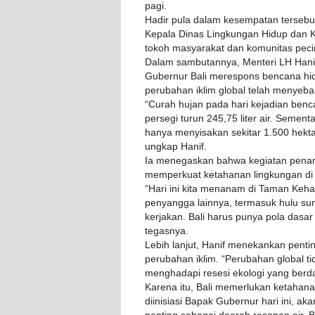
pagi.
Hadir pula dalam kesempatan tersebu
Kepala Dinas Lingkungan Hidup dan Ke
tokoh masyarakat dan komunitas peci
Dalam sambutannya, Menteri LH Hanif
Gubernur Bali merespons bencana hid
perubahan iklim global telah menyeba
“Curah hujan pada hari kejadian benca
persegi turun 245,75 liter air. Sement
hanya menyisakan sekitar 1.500 hektar
ungkap Hanif.
Ia menegaskan bahwa kegiatan pena
memperkuat ketahanan lingkungan di 
“Hari ini kita menanam di Taman Keha
penyangga lainnya, termasuk hulu sun
kerjakan. Bali harus punya pola dasar
tegasnya.
Lebih lanjut, Hanif menekankan penti
perubahan iklim. “Perubahan global ti
menghadapi resesi ekologi yang berd
Karena itu, Bali memerlukan ketahanan
diinisiasi Bapak Gubernur hari ini, ak