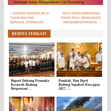
KORBAN TENGGELAM DI
DESA TAMAN ABIANSEMAL
TUKAD BADUNG
PANEN RAYA, MENDUKUNG
BERHASIL DITEMUKAN
SWASEMBADA PANGAN.
BERITA TERKAIT
Bupati Dukung Pramuka
Pemkab. Dan Dprd
Kwarcab Badung
Badung Sepakati Kua-ppas
Berprestasi ...
2027, ...