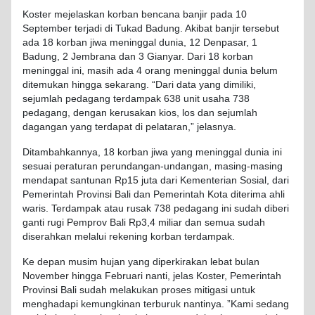
Koster
mejelaskan
korban
bencana
banjir
pada 10
September
terjadi
di
Tukad
Badung
.
Akibat
banjir
tersebut
ada
18 korban
jiwa
meninggal
dunia, 12 Denpasar, 1
Badung
, 2
Jembrana
dan 3
Gianyar
. Dari 18 korban
meninggal
ini,
masih
ada
4 orang
meninggal
dunia
belum
ditemukan
hingga
sekarang
. “Dari data yang
dimiliki
,
sejumlah
pedagang
terdampak
638 unit
usaha
738
pedagang
, dengan
kerusakan
kios
,
los
dan
sejumlah
dagangan
yang
terdapat
di
pelataran
,”
jelasnya
.
Ditambahkannya
, 18 korban
jiwa
yang
meninggal
dunia ini
sesuai
peraturan
perundangan-undangan
, masing-masing
mendapat
santunan
Rp15
juta
dari
Kementerian
Sosial
,
dari
Pemerintah
Provinsi
Bali dan
Pemerintah
Kota
diterima
ahli
waris
.
Terdampak
atau
rusak
738
pedagang
ini
sudah
diberi
ganti
rugi
Pemprov
Bali Rp3,4
miliar
dan
semua
sudah
diserahkan
melalui
rekening
korban
terdampak
.
Ke
depan
musim
hujan
yang
diperkirakan
lebat
bulan
November
hingga
Februari
nanti,
jelas
Koster
,
Pemerintah
Provinsi
Bali
sudah
melakukan
proses
mitigasi
untuk
menghadapi
kemungkinan
terburuk
nantinya
. ”Kami
sedang