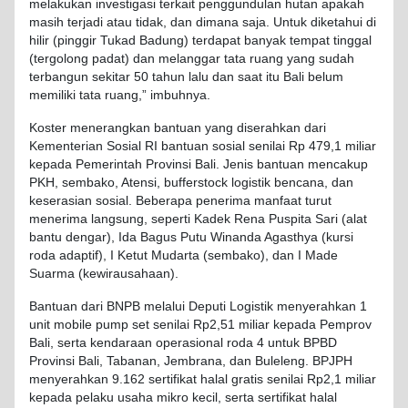
melakukan
investigasi
terkait
penggundulan
hutan
apakah
masih
terjadi
atau
tidak
, dan
dimana
saja
.
Untuk
diketahui
di
hilir
(
pinggir
Tukad
Badung
)
terdapat
banyak
tempat
tinggal
(
tergolong
padat
) dan
melanggar
tata
ruang
yang
sudah
terbangun
sekitar
50
tahun
lalu
dan
saat
itu
Bali
belum
memiliki
tata
ruang
,”
imbuhnya
.
Koster
menerangkan
bantuan
yang
diserahkan
dari
Kementerian
Sosial
RI
bantuan
sosial
senilai
Rp 479,1
miliar
kepada
Pemerintah
Provinsi
Bali.
Jenis
bantuan
mencakup
PKH,
sembako
,
Atensi
,
bufferstock
logistik
bencana
, dan
keserasian
sosial
.
Beberapa
penerima
manfaat
turut
menerima
langsung
,
seperti
Kadek
Rena
Puspita
Sari (
alat
bantu
dengar
), Ida
Bagus
Putu
Winanda
Agasthya
(
kursi
roda
adaptif
), I Ketut
Mudarta
(
sembako
), dan I Made
Suarma
(
kewirausahaan
).
Bantuan
dari
BNPB
melalui
Deputi
Logistik
menyerahkan
1
unit mobile pump set
senilai
Rp2,51
miliar
kepada
Pemprov
Bali,
serta
kendaraan
operasional
roda
4
untuk
BPBD
Provinsi
Bali, Tabanan,
Jembrana
, dan
Buleleng
. BPJPH
menyerahkan
9.162
sertifikat
halal gratis
senilai
Rp2,1
miliar
kepada
pelaku
usaha
mikro
kecil
,
serta
sertifikat
halal