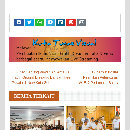
Bupati Badung Wayan Adi Arnawa
Gubernur Koster
Hadiri Ground Breaking Banyan Tree
Resmikan Peluncuran
Pecatu di New Kuta Golf
Wi-Fi 7 Pertama di Bali
BERITA TERKAIT