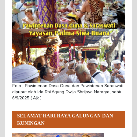
Foto ; Pawintenan Dasa Guna dan Pawintenan Saraswati
dipuput oleh Ida Rsi Agung Dwija Shrijaya Nararya, sabtu
6/9/2025 ( Ajk )
SELAMAT HARI RAYA GALUNGAN DAN
KUNINGAN