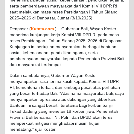
menerima bantuan sosial, kebencanaan, pendidikan agama,
serta pemberdayaan masyarakat dari Komisi VIII DPR RI
saat melakukan masa reses Persidangan I Tahun Sidang
2025–2026 di Denpasar, Jumat (3/10/2025).
Denpasar (
Kutatv.com
) –
Gubernur
Bali, Wayan
Koster
menerima
kunjungan
kerja
Komisi
VIII DPR RI pada masa
reses
Persidangan
I
Tahun
Sidang
2025–2026 di Denpasar.
Kunjungan
ini
bertujuan
menyerahkan
berbagai
bantuan
sosial
,
kebencanaan
,
pendidikan
agama,
serta
pemberdayaan
masyarakat
kepada
Pemerintah
Provinsi
Bali
dan
masyarakat
terdampak
.
Dalam
sambutannya
,
Gubernur
Wayan
Koster
menyampaikan
rasa
terima
kasih
kepada
Komisi
VIII DPR
RI,
kementerian
terkait
, dan
lembaga
pusat
atas
perhatian
yang
besar
terhadap
Bali. ”Atas
nama
masyarakat
Bali,
saya
menyampaikan
apresiasi
atas
dukungan
yang
diberikan
.
Bantuan
ini sangat
berarti
,
terutama
bagi
korban
banjir
Tukad
Badung
yang
menelan
18 korban
jiwa
.
Pemerintah
Provinsi
Bali
bersama
TNI,
Polri
, dan BPBD
akan
terus
memperkuat
mitigasi
menghadapi
musim
hujan
mendatang
,”
ujar
Koster
.