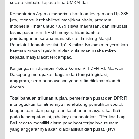
secara
simbolis
kepada
lima UMKM Bali.
Kementerian Agama
menerima
bantuan
keagamaan
Rp 335
juta
,
termasuk
rehabilitasi
masjid/
mushola
, program
Indonesia
Pintar
untuk
7.079
siswa
madrasah, dan
inkubasi
bisnis
pesantren
. BPKH
menyerahkan
bantuan
pembangunan
sarana
manasik
dan finishing Masjid
Raudlatul
Jannah
senilai
Rp1,8
miliar
.
Baznas
menyerahkan
bantuan
rumah
layak
huni
dan
dukungan
usaha
mikro
kepada
masyarakat
terdampak
.
Kunjungan
ini
dipimpin
Ketua
Komisi
VIII DPR RI, Marwan
Dasopang
merupakan
bagian
dari
fungsi
legislasi
,
anggaran
,
serta
pengawasan
yang
rutin
dilaksanakan
di
daerah
.
Total
bantuan
triliunan
rupiah,
pemerintah
pusat
dan DPR RI
menegaskan
komitmennya
mendukung
pemulihan
sosial
,
keagamaan
, dan
penguatan
ketahanan
masyarakat
Bali.
pada
kesempatan
ini,
pihaknya
mengatakan
. “
Penting
bagi
Bali
segera
memiliki
alarm
pengingat
terjadinya
tsunami,
yang
anggarannya
akan
dialokasikan
dari
pusat
. (
ktv
)