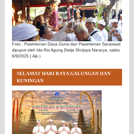
Foto ; Pawintenan Dasa Guna dan Pawintenan Saraswati
dipuput oleh Ida Rsi Agung Dwija Shrijaya Nararya, sabtu
6/9/2025 ( Ajk )
SELAMAT HARI RAYA GALUNGAN DAN
KUNINGAN