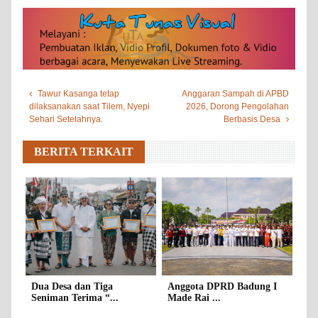
Tawur Kasanga tetap
Anggaran Sampah di APBD
dilaksanakan saat Tilem, Nyepi
2026, Dorong Pengolahan
Sehari Setelahnya.
Berbasis Desa
BERITA TERKAIT
Dua Desa dan Tiga
Anggota DPRD Badung I
Seniman Terima “...
Made Rai ...