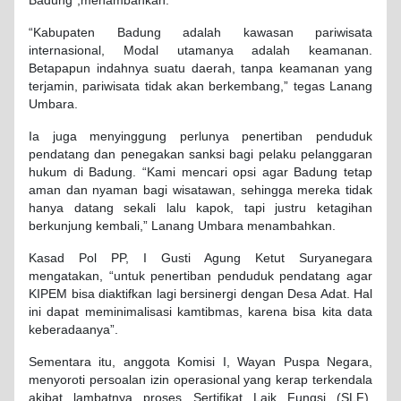
Badung”,menambahkan.
“Kabupaten Badung adalah kawasan pariwisata
internasional, Modal utamanya adalah keamanan.
Betapapun indahnya suatu daerah, tanpa keamanan yang
terjamin, pariwisata tidak akan berkembang,” tegas Lanang
Umbara.
Ia juga menyinggung perlunya penertiban penduduk
pendatang dan penegakan sanksi bagi pelaku pelanggaran
hukum di Badung. “Kami mencari opsi agar Badung tetap
aman dan nyaman bagi wisatawan, sehingga mereka tidak
hanya datang sekali lalu kapok, tapi justru ketagihan
berkunjung kembali,” Lanang Umbara menambahkan.
Kasad Pol PP, I Gusti Agung Ketut Suryanegara
mengatakan, “untuk penertiban penduduk pendatang agar
KIPEM bisa diaktifkan lagi bersinergi dengan Desa Adat. Hal
ini dapat meminimalisasi kamtibmas, karena bisa kita data
keberadaanya”.
Sementara itu, anggota Komisi I, Wayan Puspa Negara,
menyoroti persoalan izin operasional yang kerap terkendala
akibat lambatnya proses Sertifikat Laik Fungsi (SLF).