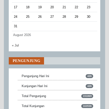
17
18
19
20
21
22
23
24
25
26
27
28
29
30
31
August 2026
« Jul
PENGUNJUNG
Pengunjung Hari Ini
426
Kunjungan Hari Ini
426
Total Pengunjung
151869
Total Kunjungan
163536