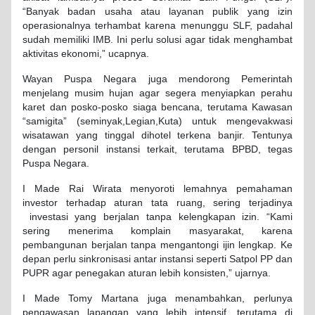
“Banyak badan usaha atau layanan publik yang izin
operasionalnya terhambat karena menunggu SLF, padahal
sudah memiliki IMB. Ini perlu solusi agar tidak menghambat
aktivitas ekonomi,” ucapnya.
Wayan Puspa Negara juga mendorong Pemerintah
menjelang musim hujan agar segera menyiapkan perahu
karet dan posko-posko siaga bencana, terutama Kawasan
“samigita” (seminyak,Legian,Kuta) untuk mengevakwasi
wisatawan yang tinggal dihotel terkena banjir. Tentunya
dengan personil instansi terkait, terutama BPBD, tegas
Puspa Negara.
I Made Rai Wirata menyoroti lemahnya pemahaman
investor terhadap aturan tata ruang, sering terjadinya
investasi yang berjalan tanpa kelengkapan izin. “Kami
sering menerima komplain masyarakat, karena
pembangunan berjalan tanpa mengantongi ijin lengkap. Ke
depan perlu sinkronisasi antar instansi seperti Satpol PP dan
PUPR agar penegakan aturan lebih konsisten,” ujarnya.
I Made Tomy Martana juga menambahkan, perlunya
pengawasan lapangan yang lebih intensif, terutama di