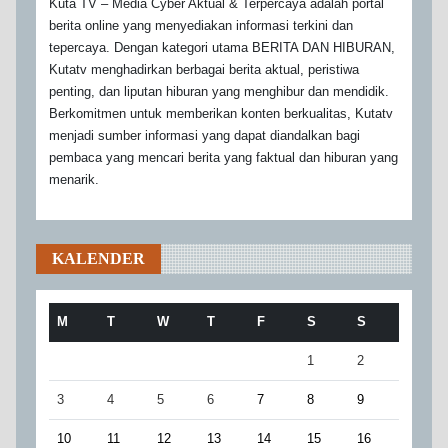
Kuta TV – Media Cyber Aktual & Terpercaya adalah portal
berita online yang menyediakan informasi terkini dan
tepercaya. Dengan kategori utama BERITA DAN HIBURAN,
Kutatv menghadirkan berbagai berita aktual, peristiwa
penting, dan liputan hiburan yang menghibur dan mendidik.
Berkomitmen untuk memberikan konten berkualitas, Kutatv
menjadi sumber informasi yang dapat diandalkan bagi
pembaca yang mencari berita yang faktual dan hiburan yang
menarik.
KALENDER
M
T
W
T
F
S
S
1
2
3
4
5
6
7
8
9
10
11
12
13
14
15
16