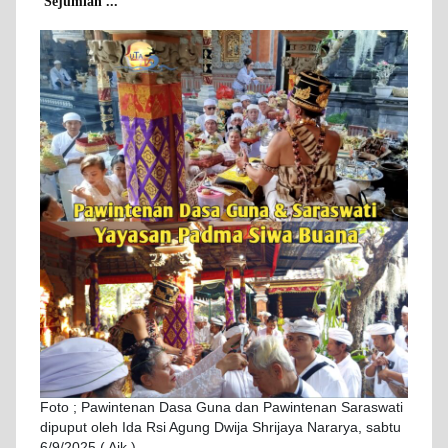
Sejumlah ...
Foto ; Pawintenan Dasa Guna dan Pawintenan Saraswati
dipuput oleh Ida Rsi Agung Dwija Shrijaya Nararya, sabtu
6/9/2025 ( Ajk )