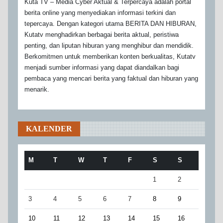
Kuta TV – Media Cyber Aktual & Terpercaya adalah portal
berita online yang menyediakan informasi terkini dan
tepercaya. Dengan kategori utama BERITA DAN HIBURAN,
Kutatv menghadirkan berbagai berita aktual, peristiwa
penting, dan liputan hiburan yang menghibur dan mendidik.
Berkomitmen untuk memberikan konten berkualitas, Kutatv
menjadi sumber informasi yang dapat diandalkan bagi
pembaca yang mencari berita yang faktual dan hiburan yang
menarik.
KALENDER
M
T
W
T
F
S
S
1
2
3
4
5
6
7
8
9
10
11
12
13
14
15
16