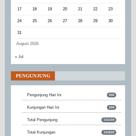
17
18
19
20
21
22
23
24
25
26
27
28
29
30
31
August 2026
« Jul
PENGUNJUNG
Pengunjung Hari Ini
696
Kunjungan Hari Ini
698
Total Pengunjung
152159
Total Kunjungan
163828