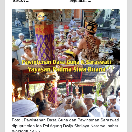
MASA ...
Sejumlah ...
Foto ; Pawintenan Dasa Guna dan Pawintenan Saraswati
dipuput oleh Ida Rsi Agung Dwija Shrijaya Nararya, sabtu
6/9/2025 ( Ajk )