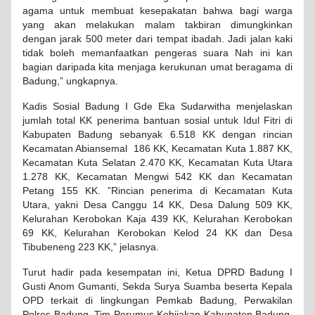
agama untuk membuat kesepakatan bahwa bagi warga
yang akan melakukan malam takbiran dimungkinkan
dengan jarak 500 meter dari tempat ibadah. Jadi jalan kaki
tidak boleh memanfaatkan pengeras suara Nah ini kan
bagian daripada kita menjaga kerukunan umat beragama di
Badung,” ungkapnya.
Kadis Sosial Badung I Gde Eka Sudarwitha menjelaskan
jumlah total KK penerima bantuan sosial untuk Idul Fitri di
Kabupaten Badung sebanyak 6.518 KK dengan rincian
Kecamatan Abiansemal 186 KK, Kecamatan Kuta 1.887 KK,
Kecamatan Kuta Selatan 2.470 KK, Kecamatan Kuta Utara
1.278 KK, Kecamatan Mengwi 542 KK dan Kecamatan
Petang 155 KK. ”Rincian penerima di Kecamatan Kuta
Utara, yakni Desa Canggu 14 KK, Desa Dalung 509 KK,
Kelurahan Kerobokan Kaja 439 KK, Kelurahan Kerobokan
69 KK, Kelurahan Kerobokan Kelod 24 KK dan Desa
Tibubeneng 223 KK,” jelasnya.
Turut hadir pada kesempatan ini, Ketua DPRD Badung I
Gusti Anom Gumanti, Sekda Surya Suamba beserta Kepala
OPD terkait di lingkungan Pemkab Badung, Perwakilan
Polres Badung, Tim Perumus Kebijakan Kabupaten Badung,