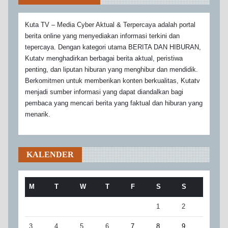
Kuta TV – Media Cyber Aktual & Terpercaya adalah portal
berita online yang menyediakan informasi terkini dan
tepercaya. Dengan kategori utama BERITA DAN HIBURAN,
Kutatv menghadirkan berbagai berita aktual, peristiwa
penting, dan liputan hiburan yang menghibur dan mendidik.
Berkomitmen untuk memberikan konten berkualitas, Kutatv
menjadi sumber informasi yang dapat diandalkan bagi
pembaca yang mencari berita yang faktual dan hiburan yang
menarik.
KALENDER
M
T
W
T
F
S
S
1
2
3
4
5
6
7
8
9