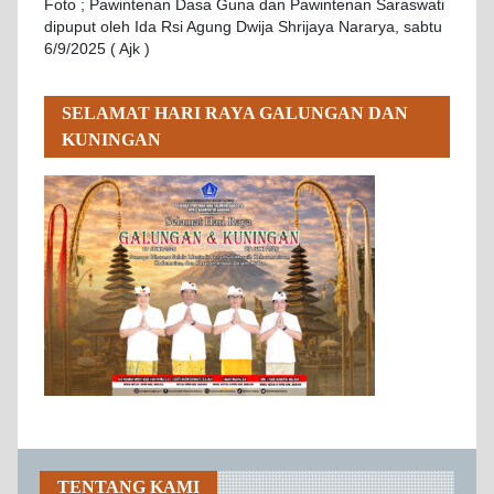
Foto ; Pawintenan Dasa Guna dan Pawintenan Saraswati
dipuput oleh Ida Rsi Agung Dwija Shrijaya Nararya, sabtu
6/9/2025 ( Ajk )
SELAMAT HARI RAYA GALUNGAN DAN
KUNINGAN
TENTANG KAMI