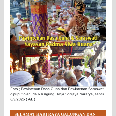
Foto ; Pawintenan Dasa Guna dan Pawintenan Saraswati
dipuput oleh Ida Rsi Agung Dwija Shrijaya Nararya, sabtu
6/9/2025 ( Ajk )
SELAMAT HARI RAYA GALUNGAN DAN