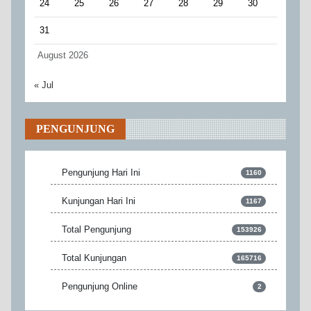
24
25
26
27
28
29
30
31
August 2026
« Jul
PENGUNJUNG
Pengunjung Hari Ini
1160
Kunjungan Hari Ini
1167
Total Pengunjung
153926
Total Kunjungan
165716
Pengunjung Online
2