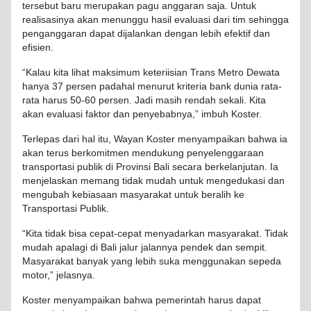
tersebut
baru
merupakan
pagu
anggaran
saja
.
Untuk
realisasinya
akan
menunggu
hasil
evaluasi
dari
tim
sehingga
penganggaran
dapat
dijalankan
dengan
lebih
efektif
dan
efisien
.
“
Kalau
kita
lihat
maksimum
keteriisian
Trans Metro
Dewata
hanya
37
persen
padahal
menurut
kriteria
bank dunia rata-
rata
harus
50-60
persen
. Jadi
masih
rendah
sekali
. Kita
akan
evaluasi
faktor
dan
penyebabnya
,”
imbuh
Koster
.
Terlepas
dari
hal
itu
, Wayan
Koster
menyampaikan
bahwa
ia
akan
terus
berkomitmen
mendukung
penyelenggaraan
transportasi
publik
di
Provinsi
Bali
secara
berkelanjutan
.
Ia
menjelaskan
memang
tidak
mudah
untuk
mengedukasi
dan
mengubah
kebiasaan
masyarakat
untuk
beralih
ke
Transportasi
Publik.
“Kita
tidak
bisa
cepat-cepat
menyadarkan
masyarakat
.
Tidak
mudah
apalagi
di Bali
jalur
jalannya
pendek
dan
sempit
.
Masyarakat
banyak
yang
lebih
suka
menggunakan
sepeda
motor,”
jelasnya
.
Koster
menyampaikan
bahwa
pemerintah
harus
dapat