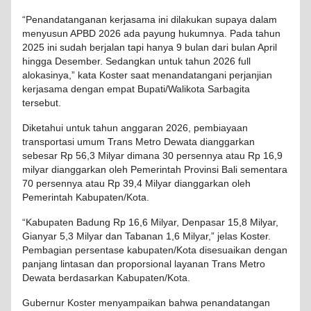
“
Penandatanganan
kerjasama
ini
dilakukan
supaya
dalam
menyusun
APBD 2026
ada
payung
hukumnya
. Pada
tahun
2025 ini
sudah
berjalan
tapi
hanya
9
bulan
dari
bulan
April
hingga
Desember
.
Sedangkan
untuk
tahun
2026 full
alokasinya
,” kata
Koster
saat
menandatangani
perjanjian
kerjasama
dengan
empat
Bupati
/
Walikota
Sarbagita
tersebut
.
Diketahui
untuk
tahun
anggaran
2026,
pembiayaan
transportasi
umum
Trans Metro
Dewata
dianggarkan
sebesar
Rp 56,3
Milyar
dimana
30
persennya
atau
Rp 16,9
milyar
dianggarkan
oleh
Pemerintah
Provinsi
Bali
sementara
70
persennya
atau
Rp 39,4
Milyar
dianggarkan
oleh
Pemerintah
Kabupaten
/Kota.
“
Kabupaten
Badung
Rp 16,6
Milyar
, Denpasar 15,8
Milyar
,
Gianyar
5,3
Milyar
dan Tabanan 1,6
Milyar
,”
jelas
Koster
.
Pembagian
persentase
kabupaten
/Kota
disesuaikan
dengan
panjang
lintasan
dan
proporsional
layanan
Trans Metro
Dewata
berdasarkan
Kabupaten
/Kota.
Gubernur
Koster
menyampaikan
bahwa
penandatangan