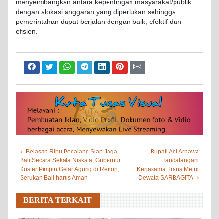
menyeimbangkan
antara
kepentingan
masyarakat
/
publik
dengan
alokasi
anggaran
yang
diperlukan
sehingga
pemerintahan
dapat
berjalan
dengan
baik
,
efektif
dan
efisien
.
Belasan Ribu Pecalang Siap Jaga
Bupati Adi Arnawa
Bali Secara Sekala Niskala, Gubernur
Tandatangani
Koster Pimpin Gelar Agung di Renon,
Kerjasama Trans Metro
Serukan Bali harus Aman
Dewata SARBAGITA
BERITA TERKAIT