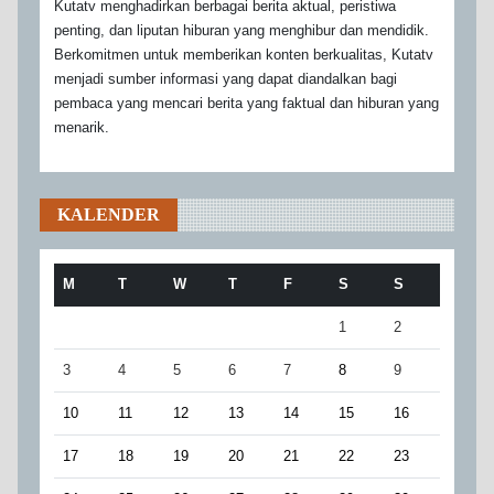
Kutatv menghadirkan berbagai berita aktual, peristiwa
penting, dan liputan hiburan yang menghibur dan mendidik.
Berkomitmen untuk memberikan konten berkualitas, Kutatv
menjadi sumber informasi yang dapat diandalkan bagi
pembaca yang mencari berita yang faktual dan hiburan yang
menarik.
KALENDER
M
T
W
T
F
S
S
1
2
3
4
5
6
7
8
9
10
11
12
13
14
15
16
17
18
19
20
21
22
23