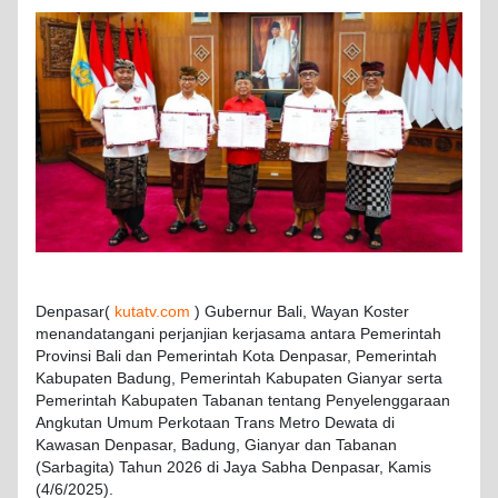
Denpasar(
kutatv.com
)
Gubernur
Bali, Wayan
Koster
menandatangani
perjanjian
kerjasama
antara
Pemerintah
Provinsi
Bali dan
Pemerintah
Kota Denpasar,
Pemerintah
Kabupaten
Badung
,
Pemerintah
Kabupaten
Gianyar
serta
Pemerintah
Kabupaten
Tabanan
tentang
Penyelenggaraan
Angkutan
Umum
Perkotaan
Trans Metro
Dewata
di
Kawasan Denpasar,
Badung
,
Gianyar
dan Tabanan
(
Sarbagita
)
Tahun
2026 di Jaya Sabha Denpasar,
Kamis
(4/6/2025).