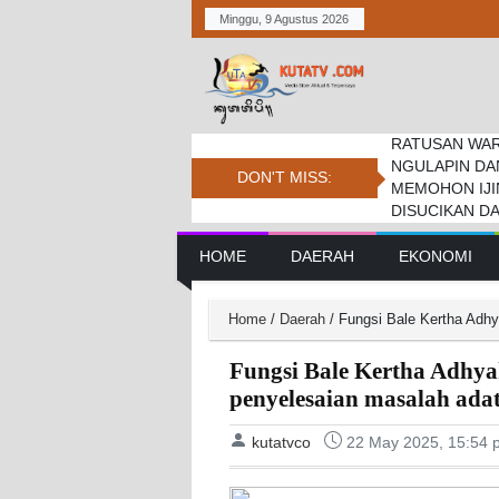
Minggu, 9 Agustus 2026
RATUSAN WAR
Dua Desa dan 
Anggota DPRD 
NGULAPIN DA
dan “Batur Kaw
Paskibraka Ka
DON'T MISS:
MEMOHON IJI
DISUCIKAN D
Main Navigation
HOME
DAERAH
EKONOMI
Home
/
Daerah
/
Fungsi Bale Kertha Adhy
Fungsi Bale Kertha Adhya
penyelesaian masalah adat
kutatvco
22 May 2025, 15:54 