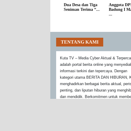
Dua Desa dan Tiga
Anggota D
Seniman Terima “...
Badung I M
...
TENTANG KAMI
Kuta TV – Media Cyber Aktual & Terperc
adalah portal berita online yang menyedi
informasi terkini dan tepercaya. Dengan
kategori utama BERITA DAN HIBURAN, K
menghadirkan berbagai berita aktual, peri
penting, dan liputan hiburan yang menghi
dan mendidik. Berkomitmen untuk membe
konten berkualitas, Kutatv menjadi sumbe
informasi yang dapat diandalkan bagi pe
yang mencari berita yang faktual dan hibu
yang menarik.