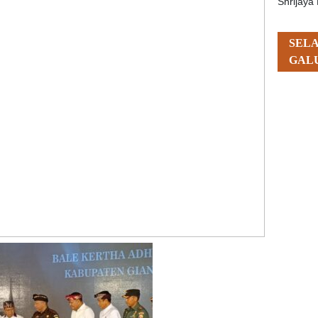
Shrijaya 
SEL
GAL