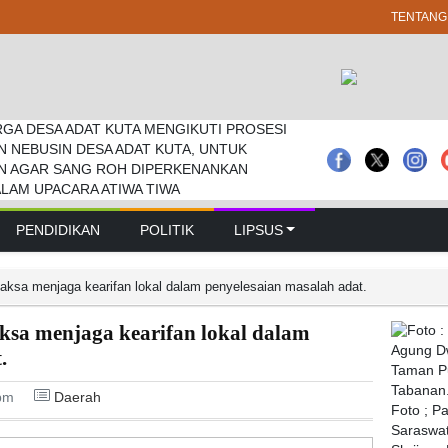
TENTANG
GA DESA ADAT KUTA MENGIKUTI PROSESI
Tiga Seniman Terima “Batur Paramanugraha”
Badung I Made Rai Wirata Hadiri Pengarahan
N NEBUSIN DESA ADAT KUTA, UNTUK
inugraha”
bupaten dan Kecamatan Se-Kabupaten Badung.
N AGAR SANG ROH DIPERKENANKAN
ALAM UPACARA ATIWA TIWA
PENDIDIKAN
POLITIK
LIPSUS
aksa menjaga kearifan lokal dalam penyelesaian masalah adat.
ksa menjaga kearifan lokal dalam
.
pm
Daerah
Foto ; P
Saraswat