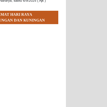
Nararya, sabtu 6/9/2025 ( Ajk )
AMAT HARI RAYA
UNGAN DAN KUNINGAN