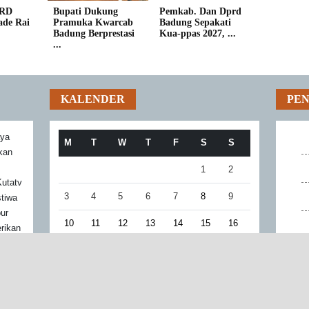
PRD
Bupati Dukung
Pemkab. Dan Dprd
ade Rai
Pramuka Kwarcab
Badung Sepakati
Badung Berprestasi
Kua-ppas 2027, ...
...
KALENDER
PE
aya
M
T
W
T
F
S
S
akan
1
2
utatv
3
4
5
6
7
8
9
stiwa
bur
10
11
12
13
14
15
16
rikan
r
17
18
19
20
21
22
23
mbaca
ran
24
25
26
27
28
29
30
31