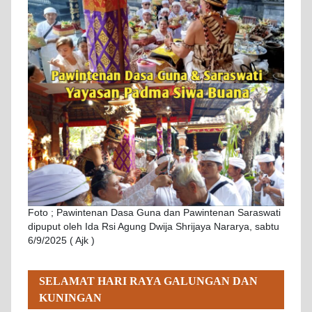
Foto ; Pawintenan Dasa Guna dan Pawintenan Saraswati
dipuput oleh Ida Rsi Agung Dwija Shrijaya Nararya, sabtu
6/9/2025 ( Ajk )
SELAMAT HARI RAYA GALUNGAN DAN
KUNINGAN