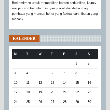
Berkomitmen untuk memberikan konten berkualitas, Kutatv
menjadi sumber informasi yang dapat diandalkan bagi
pembaca yang mencari berita yang faktual dan hiburan yang
menarik.
KALENDER
M
T
W
T
F
S
S
1
2
3
4
5
6
7
8
9
10
11
12
13
14
15
16
17
18
19
20
21
22
23
24
25
26
27
28
29
30