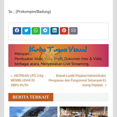
Sc ; (Prokompim/Badung)
ANTREAN LPG 3 Kg
Bupati Lantik Pejabat Administrator,
MEMBLUDAK DI
Pengawas dan Fungsional Sebanyak 61
SBPU KUTA
orang Pejabat.
BERITA TERKAIT