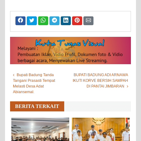
Bupati Badung Tanda
BUPATI BADUNG ADI ARNAWA
Tangani Prasasti Tempat
IKUTI KORVE BERSIH SAMPAH
Melasti Desa Adat
DI PANTAI JIMBARAN
Abiansemal.
BERITA TERKAIT