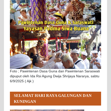
Foto ; Pawintenan Dasa Guna dan Pawintenan Saraswati
dipuput oleh Ida Rsi Agung Dwija Shrijaya Nararya, sabtu
6/9/2025 ( Ajk )
SELAMAT HARI RAYA GALUNGAN DAN
KUNINGAN