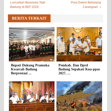
Luncurkan Beasiswa 'Nak
Pura Dalem Bebalang
Badung' di BEF 2026.
Carangsari
BERITA TERKAIT
Bupati Dukung Pramuka
Pemkab. Dan Dprd
Kwarcab Badung
Badung Sepakati Kua-ppas
Berprestasi ...
2027, ...