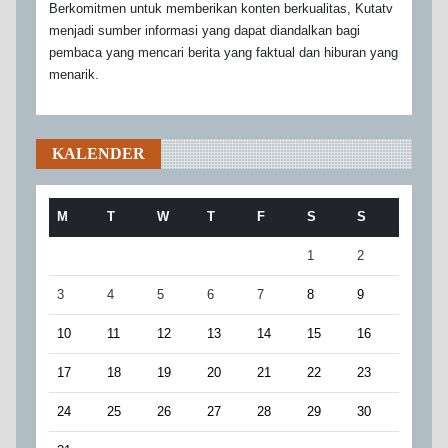
Berkomitmen untuk memberikan konten berkualitas, Kutatv
menjadi sumber informasi yang dapat diandalkan bagi
pembaca yang mencari berita yang faktual dan hiburan yang
menarik.
KALENDER
M
T
W
T
F
S
S
1
2
3
4
5
6
7
8
9
10
11
12
13
14
15
16
17
18
19
20
21
22
23
24
25
26
27
28
29
30