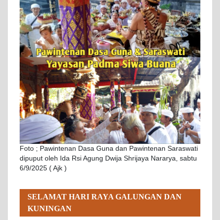
Foto ; Pawintenan Dasa Guna dan Pawintenan Saraswati
dipuput oleh Ida Rsi Agung Dwija Shrijaya Nararya, sabtu
6/9/2025 ( Ajk )
SELAMAT HARI RAYA GALUNGAN DAN
KUNINGAN