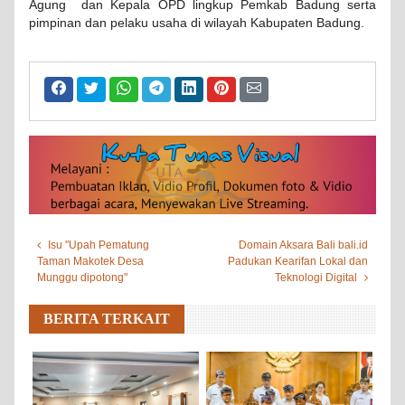
Agung dan Kepala OPD lingkup Pemkab Badung serta
pimpinan dan pelaku usaha di wilayah Kabupaten Badung.
Isu "Upah Pematung
Domain Aksara Bali bali.id
Taman Makotek Desa
Padukan Kearifan Lokal dan
Munggu dipotong"
Teknologi Digital
BERITA TERKAIT