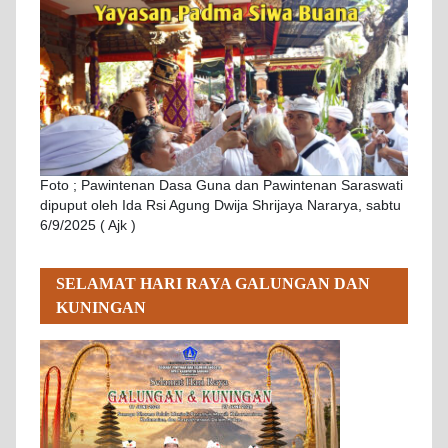
Foto ; Pawintenan Dasa Guna dan Pawintenan Saraswati
dipuput oleh Ida Rsi Agung Dwija Shrijaya Nararya, sabtu
6/9/2025 ( Ajk )
SELAMAT HARI RAYA GALUNGAN DAN
KUNINGAN