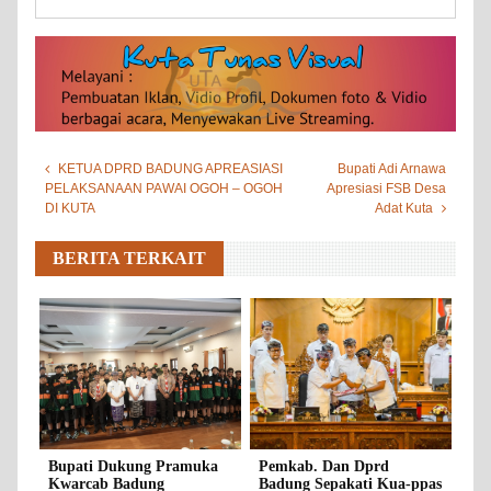
KETUA DPRD BADUNG APREASIASI
Bupati Adi Arnawa
PELAKSANAAN PAWAI OGOH – OGOH
Apresiasi FSB Desa
DI KUTA
Adat Kuta
BERITA TERKAIT
Bupati Dukung Pramuka
Pemkab. Dan Dprd
Kwarcab Badung
Badung Sepakati Kua-ppas