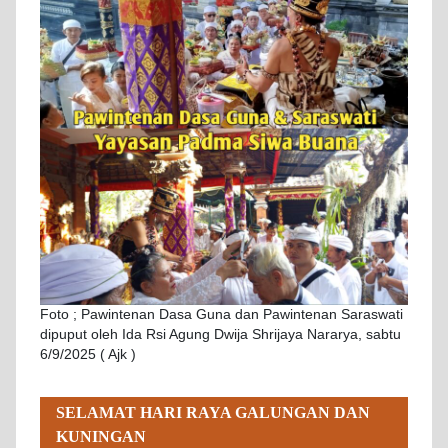
Foto ; Pawintenan Dasa Guna dan Pawintenan Saraswati
dipuput oleh Ida Rsi Agung Dwija Shrijaya Nararya, sabtu
6/9/2025 ( Ajk )
SELAMAT HARI RAYA GALUNGAN DAN
KUNINGAN