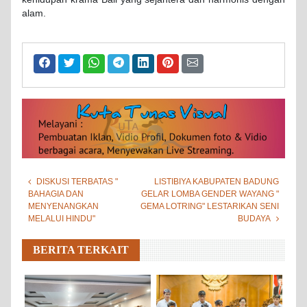
alam.
DISKUSI TERBATAS "
LISTIBIYA KABUPATEN BADUNG
BAHAGIA DAN
GELAR LOMBA GENDER WAYANG "
MENYENANGKAN
GEMA LOTRING" LESTARIKAN SENI
MELALUI HINDU"
BUDAYA
BERITA TERKAIT