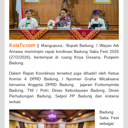
KutaTv.com
|| Mangupura,- Bupati Badung, I Wayan Adi
Arnawa memimpin rapat kordinasi Badung Saka Fest 2026
(27/2/2026), bertempat di ruang Kriya Gosana, Puspem
Badung.
Dalam Rapat Koordinasi tersebut juga dihadiri oleh Ketua
Komisi 4 DPRD Badung, I Nyoman Graha Wicaksana
bersama Anggota DPRD Badung, jajaran Forkompinda
Badung, TNI / Polri, Dinas Kebudayaan Badung, Dinas
Perhubungan Badung, Satpol PP Badung dan instansi
terkait.
Badung
Saka Fest
sebagai