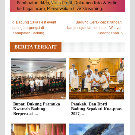
Badung Saka Fest event
Badung Gerak cepat tangani
paling bergengsi di
banjir sejumlah tempat di Wilayah
Kabupaten Badung,
Kedonganan
BERITA TERKAIT
Bupati Dukung Pramuka
Pemkab. Dan Dprd
Kwarcab Badung
Badung Sepakati Kua-ppas
Berprestasi ...
2027, ...