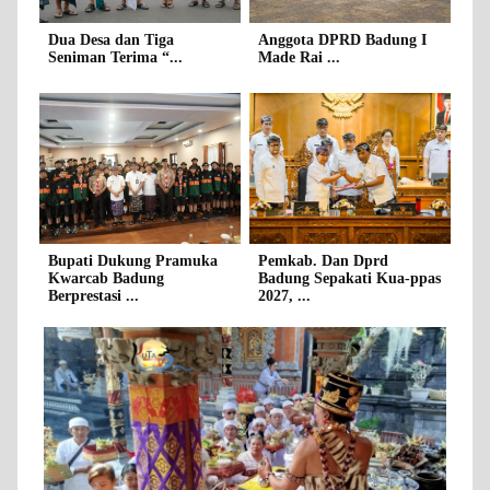
Dua Desa dan Tiga
Anggota DPRD Badung I
Seniman Terima “...
Made Rai ...
Bupati Dukung Pramuka
Pemkab. Dan Dprd
Kwarcab Badung
Badung Sepakati Kua-ppas
Berprestasi ...
2027, ...