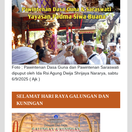
Foto ; Pawintenan Dasa Guna dan Pawintenan Saraswati
dipuput oleh Ida Rsi Agung Dwija Shrijaya Nararya, sabtu
6/9/2025 ( Ajk )
SELAMAT HARI RAYA GALUNGAN DAN
KUNINGAN