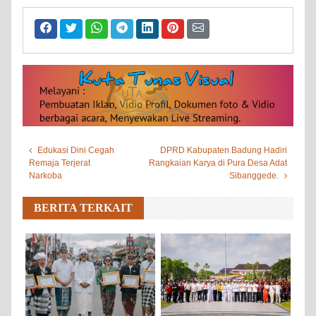
Edukasi Dini Cegah
DPRD Kabupaten Badung Hadiri
Remaja Terjerat
Rangkaian Karya di Pura Desa Adat
Narkoba
Sibanggede.
BERITA TERKAIT