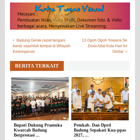
Badung Gerak cepat tangani
13 Ogoh Ogoh Yowana Se
banjir sejumlah tempat di Wilayah
Desa Adat Kuta Hari Ini
Kedonganan
Dinilai
BERITA TERKAIT
Bupati Dukung Pramuka
Pemkab. Dan Dprd
Kwarcab Badung
Badung Sepakati Kua-ppas
Berprestasi ...
2027, ...