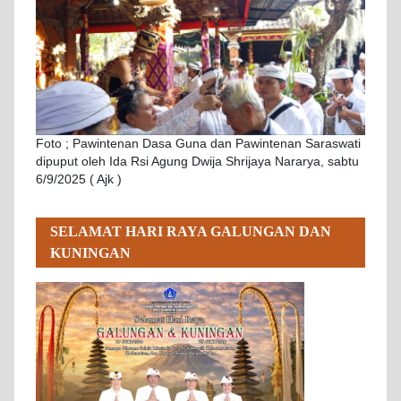
Foto ; Pawintenan Dasa Guna dan Pawintenan Saraswati
dipuput oleh Ida Rsi Agung Dwija Shrijaya Nararya, sabtu
6/9/2025 ( Ajk )
SELAMAT HARI RAYA GALUNGAN DAN
KUNINGAN