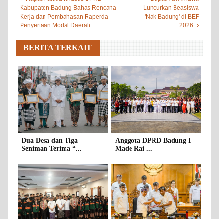
Kabupaten Badung Bahas Rencana
Luncurkan Beasiswa
Kerja dan Pembahasan Raperda
'Nak Badung' di BEF
Penyertaan Modal Daerah.
2026
BERITA TERKAIT
Dua Desa dan Tiga
Anggota DPRD Badung I
Seniman Terima “...
Made Rai ...