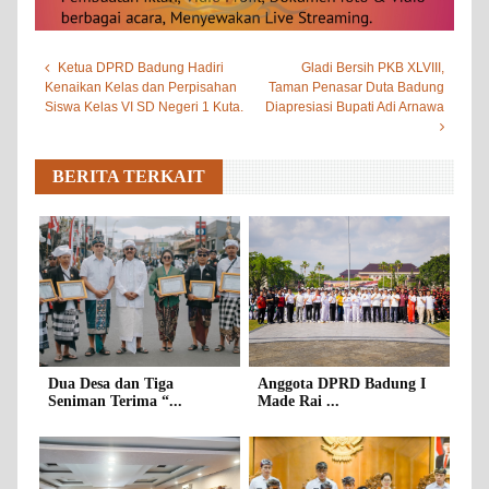
Ketua DPRD Badung Hadiri
Gladi Bersih PKB XLVIII,
Kenaikan Kelas dan Perpisahan
Taman Penasar Duta Badung
Siswa Kelas VI SD Negeri 1 Kuta.
Diapresiasi Bupati Adi Arnawa
BERITA TERKAIT
Dua Desa dan Tiga
Anggota DPRD Badung I
Seniman Terima “...
Made Rai ...