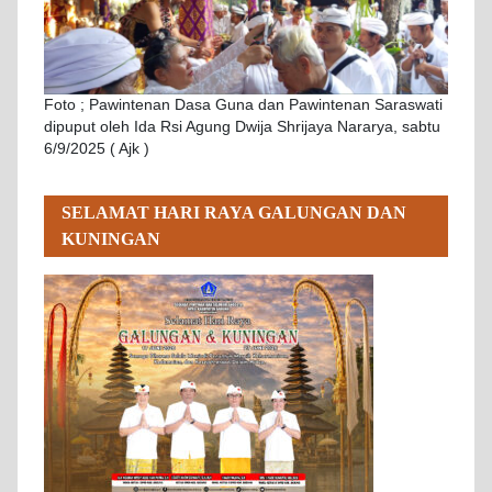
Foto ; Pawintenan Dasa Guna dan Pawintenan Saraswati
dipuput oleh Ida Rsi Agung Dwija Shrijaya Nararya, sabtu
6/9/2025 ( Ajk )
SELAMAT HARI RAYA GALUNGAN DAN
KUNINGAN